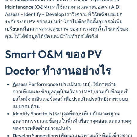
Maintenance (O&M) เราใช้แนวทางเฉพาะของเรา AID:
Assess – Identify – Develop เราวิเคราะห์ วินิจฉัย และยก
ระดับระบบ PV อย่างแม่นยำ โดยไม่ต้องติดตั้งอุปกรณ์เพิ่ม
เปรียบเหมือนการตรวจสุขภาพ ของการลงทุนในโซลาร์ของ
คุณ ให้ได้ข้อมูลได้ชัด และนำไปทำต่อได้จริง!
Smart O&M ของ PV
Doctor ทำงานอย่างไร
A
ssess Performance (ประเมินระบบ): ใช้ภาพถ่าย
ดาวเทียมและข้อมูลอุตุนิยมวิทยา (MET) ร่วมกับข้อมูลเรี
ยลไทม์จากอินเวอร์เตอร์ เพื่อประเมินประสิทธิภาพระบบ
แบบรอบด้าน
I
dentify Shortfalls (ระบุจุดที่ตก): เทียบกับมาตรฐาน
อุตสาหกรรมและข้อมูลในพื้นที่ เพื่อหาจุดอ่อน และสาเหตุ
ของการผลิตต่ำอย่างแม่นยำ
D
evelop Suggestions (พัฒนาแนวทางแก้): ทีมผู้เชี่ยวชาญ